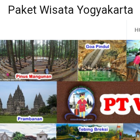
Paket Wisata Yogyakarta
Lo
H