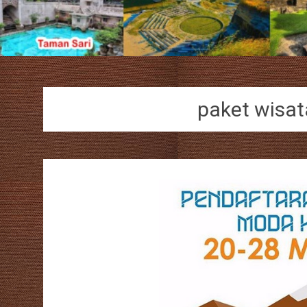
paket wisat