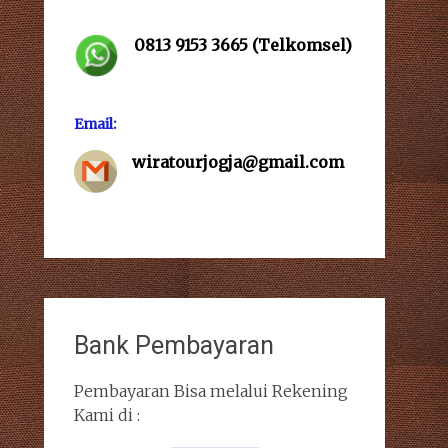
0813 9153 3665
(Telkomsel)
Email:
wiratourjogja@gmail.com
Bank Pembayaran
Pembayaran Bisa melalui Rekening
Kami di :