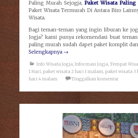
Paling Murah Sejogja,
Paket Wisata Paling
Paket Wisata Termurah Di Antara Biro Lainny
Wisata.
Bagi teman-teman yang ingin liburan ke jog
Jogja? kami punya rekomendasi buat tema
paling murah sudah dapet paket komplit dan
Selengkapnya
→
Info Wisata Jogja
,
Informasi Jogja
,
Tempat Wisa
1 Hari
,
paket wisata 2 hari 1 malam
,
paket wisata 3
hari 4 malam
Tinggalkan komentar