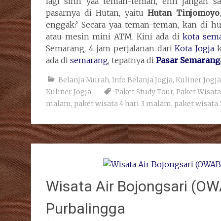
lagi sihh yaa teman-teman, ehh jangan sa
pasarnya di Hutan, yaitu
Hutan Tinjomoyo
enggak? Secara yaa teman-teman, kan di h
atau mesin mini ATM. Kini ada di
kota sem
Semarang, 4 jam perjalanan dari
Kota Jogja
ada di
semarang
, tepatnya di
Pasar Semarang
Belanja Murah
,
Info Belanja Jogja
,
Kuliner Jogja
Kuliner Jogja
Paket Study Tour
,
Paket Wisata
malam
,
paket wisata 4 hari 3 malam
,
paket wisata 
Wisata Air Bojongsari (OW
Purbalingga