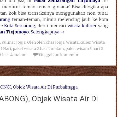
lah loo yaa, di
Pasar Semarangan Tinjomoyo
ini
, menurut teman-teman gimana? Bisa dilogika apa
utan kok bisa transaksinya menggunakan non tunai
arang
teman-teman, mimin melencing jauh ke kota
ke
Kota Semarang
, demi mencari
wisata kuliner
yang
an Tinjomoyo.
Selengkapnya
→
,
Kuliner Jogja
,
Oleh oleh Khas Jogja
,
Wisata Kulier
,
Wisata
 1 Hari
,
paket wisata 2 hari 1 malam
,
paket wisata 3 hari 2
5 hari 4 malam
Tinggalkan komentar
ABONG), Objek Wisata Air Di