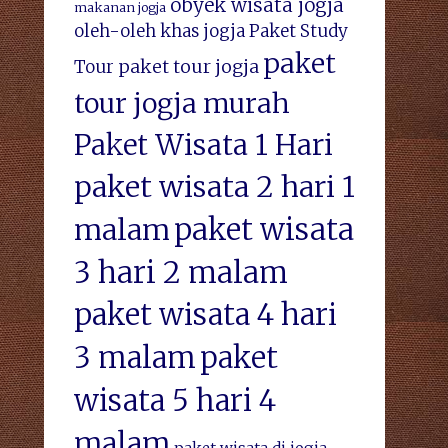
obyek wisata jogja
makanan jogja
oleh-oleh khas jogja
Paket Study
paket
paket tour jogja
Tour
tour jogja murah
Paket Wisata 1 Hari
paket wisata 2 hari 1
paket wisata
malam
3 hari 2 malam
paket wisata 4 hari
3 malam
paket
wisata 5 hari 4
malam