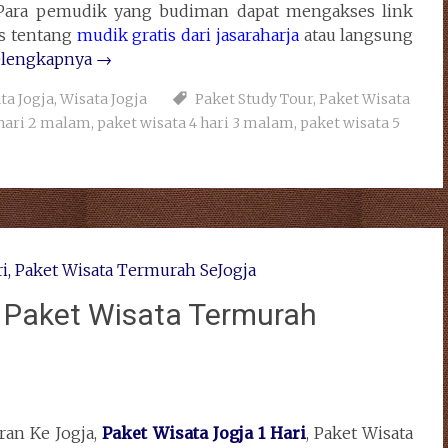
 Para pemudik yang budiman dapat mengakses link
s tentang
mudik gratis dari jasaraharja
atau langsung
elengkapnya
→
ta Jogja
,
Wisata Jogja
Paket Study Tour
,
Paket Wisata
 hari 2 malam
,
paket wisata 4 hari 3 malam
,
paket wisata 5
, Paket Wisata Termurah
ran Ke Jogja,
Paket Wisata Jogja 1 Hari
, Paket Wisata