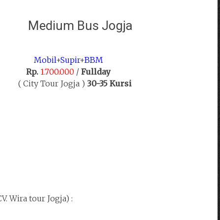
edium Bus Jogja
Mobil
+
Supir
+
BBM
Rp.
1.700.000
/
Fullday
City Tour Jogja )
30-35 Kursi
V. Wira tour Jogja) :