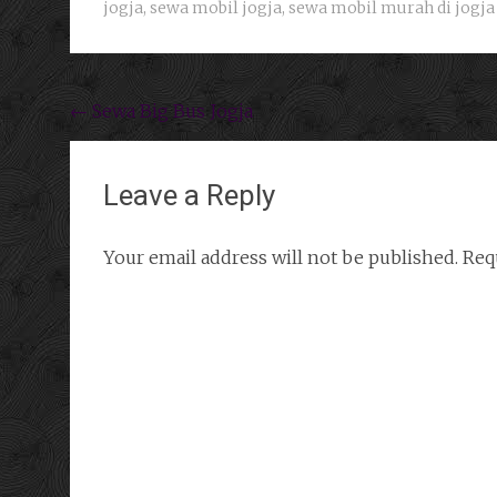
jogja
,
sewa mobil jogja
,
sewa mobil murah di jogja
Post navigation
←
Sewa Big Bus Jogja
Leave a Reply
Your email address will not be published.
Requ