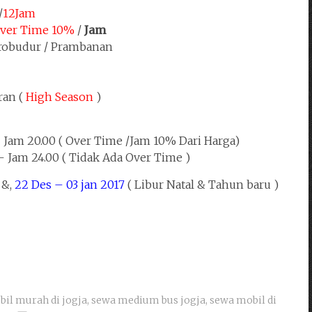
/
12Jam
ver Time 10%
/
Jam
orobudur / Prambanan
ran (
High Season
)
Jam 20.00 ( Over Time /Jam 10% Dari Harga)
 Jam 24.00 ( Tidak Ada Over Time )
 &,
22 Des – 03 jan 2017
( Libur Natal & Tahun baru )
bil murah di jogja
,
sewa medium bus jogja
,
sewa mobil di