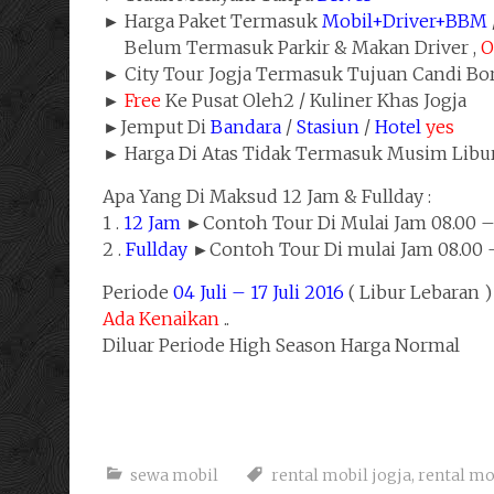
► Harga Paket Termasuk
Mobil+Driver+BBM
Belum Termasuk Parkir & Makan Driver ,
O
► City Tour Jogja Termasuk Tujuan Candi B
►
Free
Ke Pusat Oleh2 / Kuliner Khas Jogja
►Jemput Di
Bandara
/
Stasiun
/
Hotel
yes
► Harga Di Atas Tidak Termasuk Musim Libu
Apa Yang Di Maksud 12 Jam & Fullday :
1 .
12 Jam
►Contoh Tour Di Mulai Jam 08.00 – 
2 .
Fullday
►Contoh Tour Di mulai Jam 08.00 –
Periode
04 Juli – 17 Juli 2016
( Libur Lebaran )
Ada Kenaikan
..
Diluar Periode High Season Harga Normal
sewa mobil
rental mobil jogja
,
rental mo