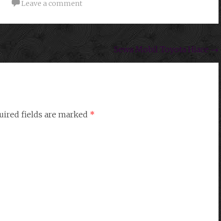
Leave a comment
Sewa Mobil Toyota Hiace
→
ired fields are marked
*