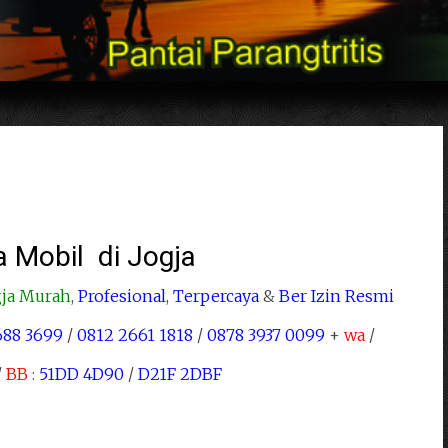
 Mobil di Jogja
gja Murah
,
Profesional
,
Terpercaya
&
Ber Izin Resmi
688 3699
/
0812 2661 1818
/
0878 3937 0099
+
wa
/
/
BB
:
51DD 4D90
/
D21F 2DBF