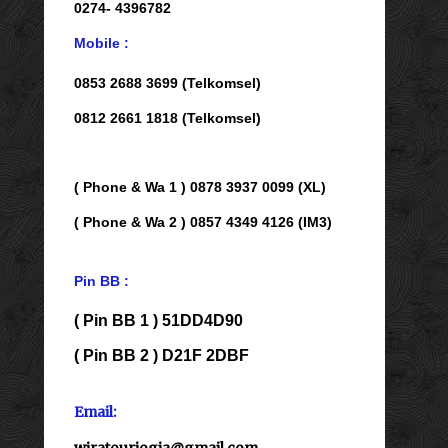
0274- 4396782
Mobile :
0853 2688 3699 (Telkomsel)
0812 2661 1818 (Telkomsel)
( Phone & Wa 1 ) 0878 3937 0099 (XL)
( Phone & Wa 2 ) 0857 4349 4126 (IM3)
Pin BB :
( Pin BB 1 ) 51DD4D90
( Pin BB 2 ) D21F 2DBF
Email:
wiratourjogja@gmail.com