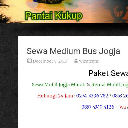
Sewa Medium Bus Jogja
December 8, 2016
wiratrans
Paket Sewa
Sewa Mobil Jogja Murah
&
Rental Mobil Jo
Hubungi 24 Jam
:
0274-4396 782
/
0853 2
0857 4349 4126
+
wa