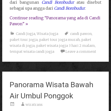
dari bangunan
Candi Borobudur
atau disebut
sebagai upa angga dari
Candi Borobudur
.
Continue reading “Panorama yang ada di Candi
Pawon” »
Candi Jogja
,
Wisata Jogja
candi pawon
,
paket tour jogja
,
paket tour jogja murah
,
paket
wisata di jogja
,
paket wisata jogja 3 hari 2 malam
,
tempat wisata candi jogja
Leave a comment
Panorama Wisata Bawah
Air Umbul Ponggok
wiratrans