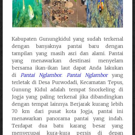
Kabupaten Gunungkidul yang sudah terkenal
dengan banyaknya pantai baru dengan
tampilan yang masih asri dan alami. Pantai
yang menawarkan destinasi menyelam
bersama ikan-ikan laut dapat Anda lakukan
di
Pantai Nglambor
.
Pantai Nglambor
yang
terletak di Desa Purwodadi, Kecamatan Tepus,
Gunung Kidul adalah tempat Snorkeling di
Jogja yang paling terkenal jika dibandingkan
dengan tempat lainnya. Berjarak kurang lebih
70 km dari pusat kota Jogja, pantai ini
menawarkan panorama pantai yang indah.
Terdapat dua batu karang besar yang
menyerupai kura-kura persis di depan