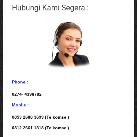
Hubungi Kami Segera :
Phone :
0274- 4396782
Mobile :
0853 2688 3699 (Telkomsel)
0812 2661 1818 (Telkomsel)