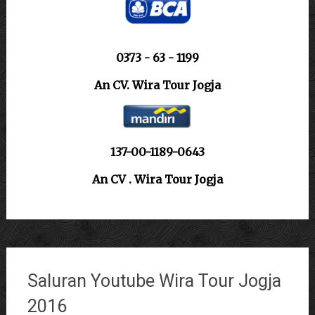
0373 - 63 - 1199
An CV. Wira Tour Jogja
137-00-1189-0643
An CV . Wira Tour Jogja
Saluran Youtube Wira Tour Jogja
2016