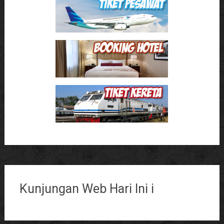
Kunjungan Web Hari Ini i