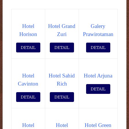
Hotel
Hotel Grand
Galery
Horison
Zuri
Prawirotaman
DETAIL
DETAIL
DETAIL
Hotel
Hotel Sahid
Hotel Arjuna
Cavinton
Rich
DETAIL
DETAIL
DETAIL
Hotel
Hotel
Hotel Green