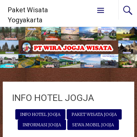
Lompat ke
Paket Wisata
konten
Yogyakarta
INFO HOTEL JOGJA
INFO HOTEL JOGJA
PAKET WISATA JOGJA
INFORMASI JOGJA
SEWA MOBIL JOGJA