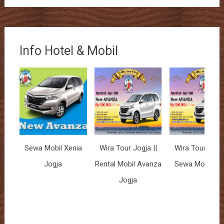
Info Hotel & Mobil
Sewa Mobil Xenia
Wira Tour Jogja ||
Wira Tour Jogja
Jogja
Rental Mobil Avanza
Sewa Mobil Jo
Jogja