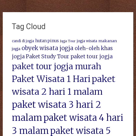
Tag Cloud
hutan pinus
makanan
jogja wisata
candi di jogja
Jogja Tour
obyek wisata jogja
oleh-oleh khas
jogja
jogja
Paket Study Tour
paket tour jogja
paket tour jogja murah
Paket Wisata 1 Hari
paket
wisata 2 hari 1 malam
paket wisata 3 hari 2
malam
paket wisata 4 hari
3 malam
paket wisata 5