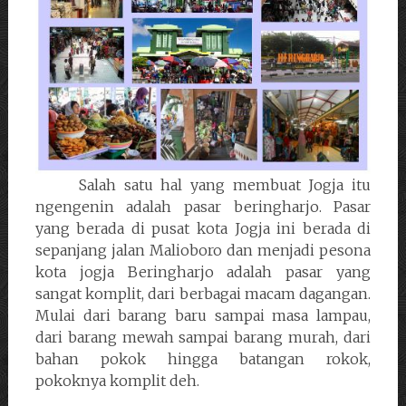
Salah satu hal yang membuat Jogja itu
ngengenin adalah pasar beringharjo. Pasar
yang berada di pusat kota Jogja ini berada di
sepanjang jalan Malioboro dan menjadi pesona
kota jogja Beringharjo adalah pasar yang
sangat komplit, dari berbagai macam dagangan.
Mulai dari barang baru sampai masa lampau,
dari barang mewah sampai barang murah, dari
bahan pokok hingga batangan rokok,
pokoknya komplit deh.