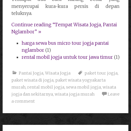
menyerupai kura-kura persis di depan
teluknya.
Continue reading “Tempat Wisata Jogja, Pantai
Nglambor” »
harga sewa bus micro tour jogja pantai
nglambor
(1)
rental mobil jogja untuk tour jawa timur
(1)
Pantai Jogja
,
Wisata Jogja
paket tour jogja
,
paket wisata di jogja
,
paket wisata yogyakarta
murah
,
rental mobil jogja
,
sewa mobil jogja
,
wisata
jogja dan sekitarnya
,
wisata jogja murah
Leave
a comment