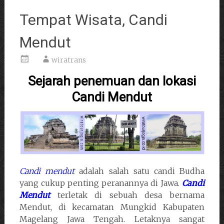
Tempat Wisata, Candi
Mendut
wiratrans
Sejarah penemuan dan lokasi
Candi Mendut
Candi mendut
adalah salah satu candi Budha
yang cukup penting peranannya di Jawa.
Candi
Mendut
terletak di sebuah desa bernama
Mendut, di kecamatan Mungkid Kabupaten
Magelang Jawa Tengah. Letaknya sangat