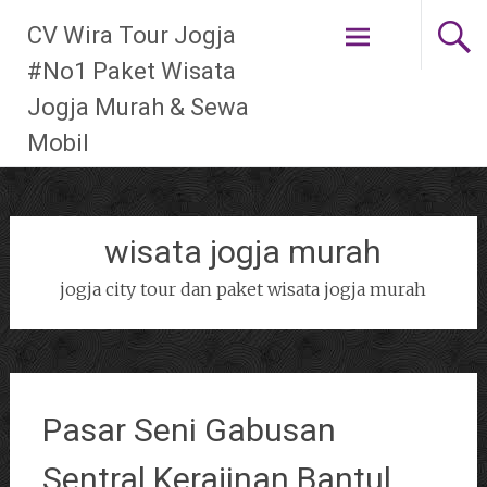
CV Wira Tour Jogja
Skip to
#No1 Paket Wisata
content
Jogja Murah & Sewa
Mobil
wisata jogja murah
jogja city tour dan paket wisata jogja murah
Pasar Seni Gabusan
Sentral Kerajinan Bantul