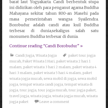
barat laut Yogyakarta. Candi berbentuk stupa
ini didirikan oleh para penganut agama Buddha
Mahayana sekitar tahun 800-an Masehi pada
masa pemerintahan wangsa Syailendra.
Borobudur adalah candi atau kuil Buddha
terbesar di dunia,sekaligus salah satu
monumen Buddha terbesar di dunia.
Continue reading “Candi Borobudur” »
Candi Jogja
,
Wisata Jogja
paket tour jogja
murah
,
Paket Wisata 1 Hari
,
paket wisata 2 hari 1
malam
,
paket wisata 3 hari 2 malam
,
paket wisata 4
hari 3 malam
,
paket wisata 5 hari 4 malam
,
paket
wisata jogja murah
,
sewa mobil di jogja
,
sewa mobil
jogja
,
tempat wisata candi jogja
,
tempat wisata di
jogja
,
tour jogja
,
tour jogja murah
,
tour jogja paket
,
travel jogja
,
wisata jogja
,
wisata jogja murah
,
wisata
jogja paket
Leave a comment