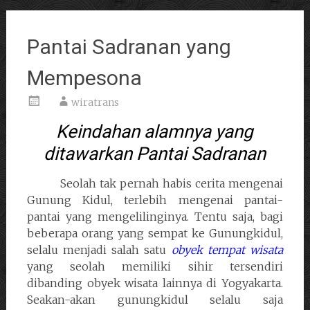
Pantai Sadranan yang
Mempesona
wiratrans
Keindahan alamnya yang
ditawarkan Pantai Sadranan
Seolah tak pernah habis cerita mengenai
Gunung Kidul, terlebih mengenai pantai-
pantai yang mengelilinginya. Tentu saja, bagi
beberapa orang yang sempat ke Gunungkidul,
selalu menjadi salah satu
obyek tempat wisata
yang seolah memiliki sihir tersendiri
dibanding obyek wisata lainnya di Yogyakarta.
Seakan-akan gunungkidul selalu saja