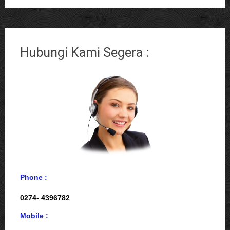
Hubungi Kami Segera :
Phone :
0274- 4396782
Mobile :