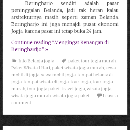
Beringharjo sendiri adalah pasar
peninggalan Belanda, jadi tak heran kalau
arsitekturnya masih seperti zaman Belanda.
Beringharjo ini juga menajdi
pusat ekonomi
Jogja, karena pasar ini tetap buka 24 jam.
Continue reading “Mengingat Kenangan di
Beringhardjo” »
Info Belanja Jogja
paket tour jogja murah
,
Paket Wisata 1 Hari
,
paket wisata jogja murah
,
sewa
mobil di jogja
,
sewa mobil jogja
,
tempat belanja di
jogja
,
tempat wisata di jogja
,
tour jogja
,
tour jogja
murah
,
tour jogja paket
,
travel jogja
,
wisata jogja
,
wisata jogja murah
,
wisata jogja paket
Leave a
comment