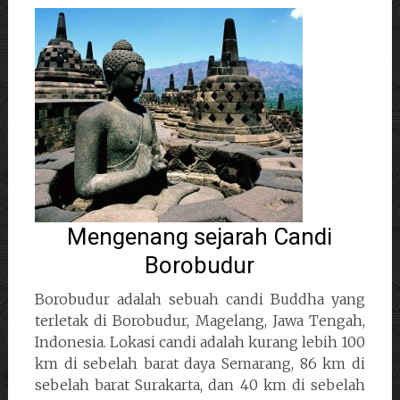
Mengenang sejarah Candi
Borobudur
Borobudur adalah sebuah candi Buddha yang
terletak di Borobudur, Magelang, Jawa Tengah,
Indonesia. Lokasi candi adalah kurang lebih 100
km di sebelah barat daya Semarang, 86 km di
sebelah barat Surakarta, dan 40 km di sebelah