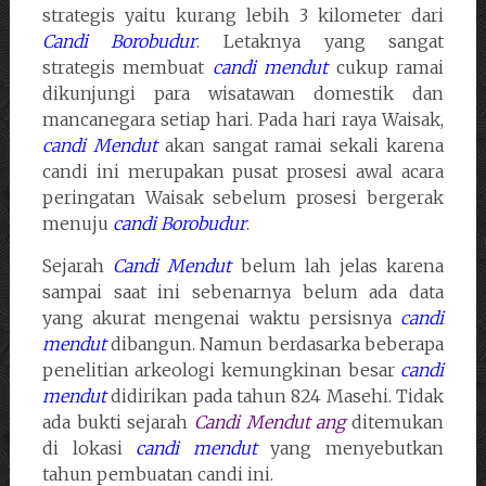
strategis yaitu kurang lebih 3 kilometer dari
Candi Borobudur
. Letaknya yang sangat
strategis membuat
candi mendut
cukup ramai
dikunjungi para wisatawan domestik dan
mancanegara setiap hari. Pada hari raya Waisak,
candi Mendut
akan sangat ramai sekali karena
candi ini merupakan pusat prosesi awal acara
peringatan Waisak sebelum prosesi bergerak
menuju
candi Borobudur
.
Sejarah
Candi Mendut
belum lah jelas karena
sampai saat ini sebenarnya belum ada data
yang akurat mengenai waktu persisnya
candi
mendut
dibangun. Namun berdasarka beberapa
penelitian arkeologi kemungkinan besar
candi
mendut
didirikan pada tahun 824 Masehi. Tidak
ada bukti sejarah
Candi Mendut ang
ditemukan
di lokasi
candi mendut
yang menyebutkan
tahun pembuatan candi ini.