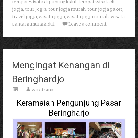
tempat wisata di gunungkidul
,
tempat wisata di
jogja
,
tour jogja
,
tour jogja murah
,
tour jogja paket
,
travel jogja
,
wisata jogja
,
wisata jogja murah
,
wisata
pantai gunungkidul
Leave a comment
Mengingat Kenangan di
Beringhardjo
wiratrans
Keramaian Pengunjung Pasar
Beringharjo