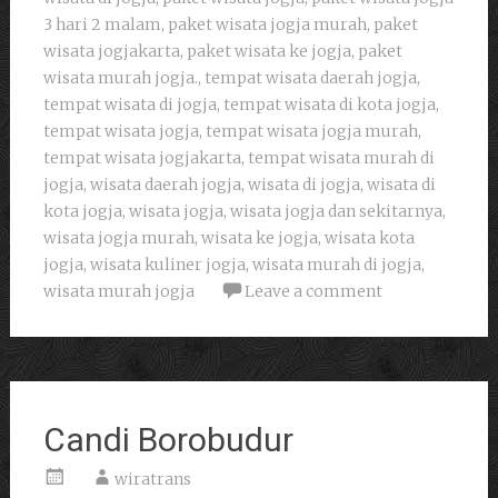
3 hari 2 malam
,
paket wisata jogja murah
,
paket
wisata jogjakarta
,
paket wisata ke jogja
,
paket
wisata murah jogja.
,
tempat wisata daerah jogja
,
tempat wisata di jogja
,
tempat wisata di kota jogja
,
tempat wisata jogja
,
tempat wisata jogja murah
,
tempat wisata jogjakarta
,
tempat wisata murah di
jogja
,
wisata daerah jogja
,
wisata di jogja
,
wisata di
kota jogja
,
wisata jogja
,
wisata jogja dan sekitarnya
,
wisata jogja murah
,
wisata ke jogja
,
wisata kota
jogja
,
wisata kuliner jogja
,
wisata murah di jogja
,
wisata murah jogja
Leave a comment
Candi Borobudur
wiratrans