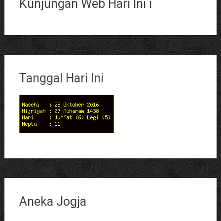
Kunjungan Web Hari Ini i
Tanggal Hari Ini
Aneka Jogja