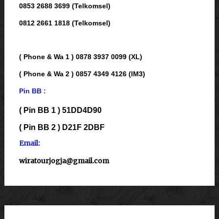
0853 2688 3699 (Telkomsel)
0812 2661 1818 (Telkomsel)
( Phone & Wa 1 ) 0878 3937 0099 (XL)
( Phone & Wa 2 ) 0857 4349 4126 (IM3)
Pin BB :
( Pin BB 1 ) 51DD4D90
( Pin BB 2 ) D21F 2DBF
Email:
wiratourjogja@gmail.com