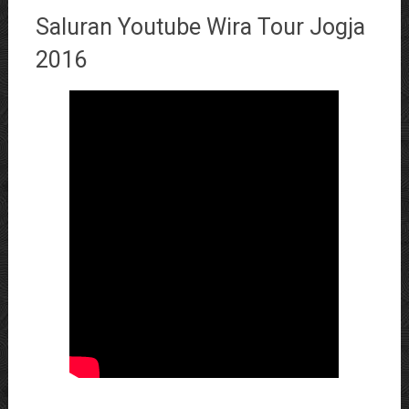
Saluran Youtube Wira Tour Jogja
2016