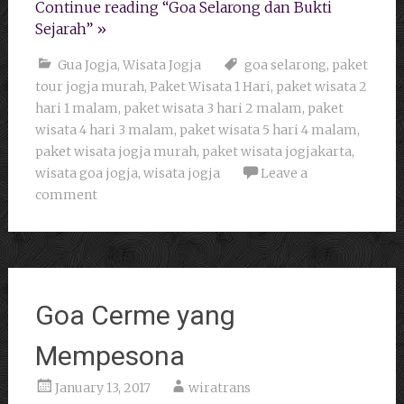
Continue reading “Goa Selarong dan Bukti
Sejarah” »
Gua Jogja
,
Wisata Jogja
goa selarong
,
paket
tour jogja murah
,
Paket Wisata 1 Hari
,
paket wisata 2
hari 1 malam
,
paket wisata 3 hari 2 malam
,
paket
wisata 4 hari 3 malam
,
paket wisata 5 hari 4 malam
,
paket wisata jogja murah
,
paket wisata jogjakarta
,
wisata goa jogja
,
wisata jogja
Leave a
comment
Goa Cerme yang
Mempesona
January 13, 2017
wiratrans