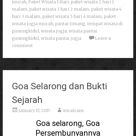
murah
,
Paket Wisata 1 Hari
,
paket wisata 2 hari 1
malam
,
paket wisata 3 hari 2 malam
,
paket wisata 4
hari 3 malam
,
paket wisata 5 hari 4 malam
,
paket
wisata jogja murah
,
pantai timang
,
tempat wisata di
gunungkidul
,
wisata jogja
,
wisata pantai
gunungkidul
,
wisata pantai jogja
Leave a
comment
Goa Selarong dan Bukti
Sejarah
January 17, 2017
wiratrans
Goa selarong, Goa
Persembunyannya