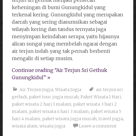
terjun sri gethuk menjadi pemecah
keheningan di bumi Gunungkidul yang
terkenal kering. Gunungkidul yang merupakan
daerah yang sering diasumsikan sebagai
wilayah kering dan tandus ternyata juga
menyimpan keindahan serupa, yaitu hijaunya
aliran sungai yang membelah ngarai dengan
air terjun indah yang tak pernah berhenti
mengalir di setiap musim.
Continue reading “Air Terjun Sri Gethuk
Gunungkidul” »
Air Terjun Jogja
,
Wisata Jogja
air terjun sri
gethuk
,
paket tour jogja murah
,
Paket Wisata 1 Hari
,
paket wisata 2 hari 1 malam
,
paket wisata 3 hari 2
malam
,
paket wisata 4 hari 3 malam
,
paket wisata 5
hari 4 malam
,
paket wisata jogja murah
,
travel jogja
,
wisata alam
,
wisata jogja
Leave a comment