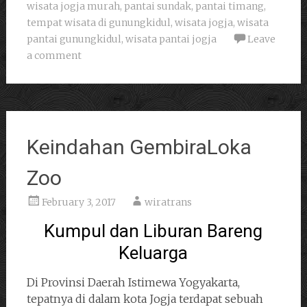
wisata jogja murah
,
pantai sundak
,
pantai timang
,
tempat wisata di gunungkidul
,
wisata jogja
,
wisata
pantai gunungkidul
,
wisata pantai jogja
Leave
a comment
Keindahan GembiraLoka
Zoo
February 3, 2017
wiratrans
Kumpul dan Liburan Bareng
Keluarga
Di Provinsi Daerah Istimewa Yogyakarta,
tepatnya di dalam kota Jogja terdapat sebuah