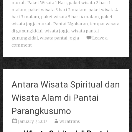
murah
,
Paket Wisata 1 Hari
,
paket wisata 2 hari 1
malam
,
paket wisata 3 hari 2 malam
,
paket wisata 4
hari 3 malam
,
paket wisata 5 hari 4 malam
,
paket
wisata jogja murah
,
Pantai Ngobaran
,
tempat wisata
di gunungkidul
,
wisata jogja
,
wisata pantai
gunungkidul
,
wisata pantai jogja
Leave a
comment
Antara Wisata Spiritual dan
Wisata Alam di Pantai
Parangkusumo
January 7, 2017
wiratrans