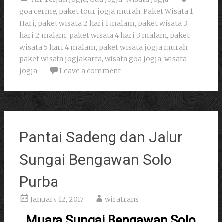
goa cerme
,
paket tour jogja murah
,
Paket Wisata 1
Hari
,
paket wisata 2 hari 1 malam
,
paket wisata 3
hari 2 malam
,
paket wisata 4 hari 3 malam
,
paket
wisata 5 hari 4 malam
,
paket wisata jogja murah
,
paket wisata jogjakarta
,
wisata goa jogja
,
wisata
jogja
Leave a comment
Pantai Sadeng dan Jalur
Sungai Bengawan Solo
Purba
January 12, 2017
wiratrans
Muara Sungai Bengawan Solo