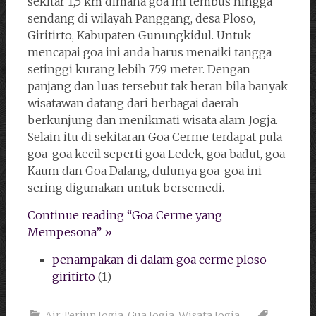
sekitar 1,5 km dimana goa ini tembus hingga
sendang di wilayah Panggang, desa Ploso,
Giritirto, Kabupaten Gunungkidul. Untuk
mencapai goa ini anda harus menaiki tangga
setinggi kurang lebih 759 meter. Dengan
panjang dan luas tersebut tak heran bila banyak
wisatawan datang dari berbagai daerah
berkunjung dan menikmati wisata alam Jogja.
Selain itu di sekitaran Goa Cerme terdapat pula
goa-goa kecil seperti goa Ledek, goa badut, goa
Kaum dan Goa Dalang, dulunya goa-goa ini
sering digunakan untuk bersemedi.
Continue reading “Goa Cerme yang
Mempesona” »
penampakan di dalam goa cerme ploso
giritirto
(1)
Air Terjun Jogja
,
Gua Jogja
,
Wisata Jogja