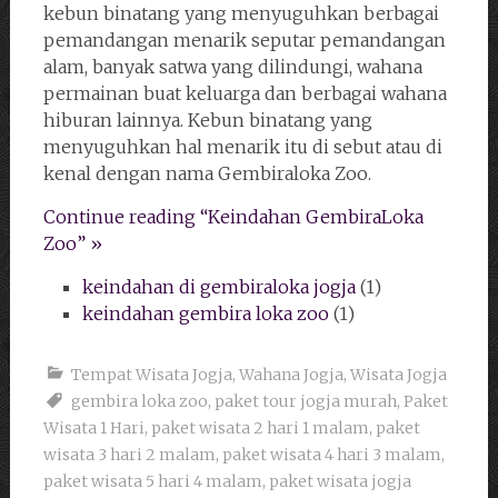
kebun binatang yang menyuguhkan berbagai
pemandangan menarik seputar pemandangan
alam, banyak satwa yang dilindungi, wahana
permainan buat keluarga dan berbagai wahana
hiburan lainnya. Kebun binatang yang
menyuguhkan hal menarik itu di sebut atau di
kenal dengan nama Gembiraloka Zoo.
Continue reading “Keindahan GembiraLoka
Zoo” »
keindahan di gembiraloka jogja
(1)
keindahan gembira loka zoo
(1)
Tempat Wisata Jogja
,
Wahana Jogja
,
Wisata Jogja
gembira loka zoo
,
paket tour jogja murah
,
Paket
Wisata 1 Hari
,
paket wisata 2 hari 1 malam
,
paket
wisata 3 hari 2 malam
,
paket wisata 4 hari 3 malam
,
paket wisata 5 hari 4 malam
,
paket wisata jogja