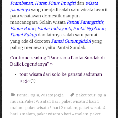
Prambanan
,
Hutan Pinus Imogiri
dan
wisata
pantainya
yang menjadi salah satu wisata favorit
para wisatawan domestik maupun
mancanegara. Selain wisata
Pantai Parangtritis
,
Pantai Baron
,
Pantai Indrayanti
,
Pantai Ngobaran
,
Pantai Kukup
dan lainnya, salah satu pantai
yang ada di deretan
Pantai Gunungkidul
yang
paling menawan yaitu Pantai Sundak.
Continue reading “Panorama Pantai Sundak di
Balik Legendanya” »
tour wisata dari solo ke panatai sadranan
jogja
(1)
Pantai Jogja
,
Wisata Jogja
paket tour jogja
murah
,
Paket Wisata 1 Hari
,
paket wisata 2 hari 1
malam
,
paket wisata 3 hari 2 malam
,
paket wisata 4
hari 3 malam
,
paket wisata 5 hari 4 malam
,
paket