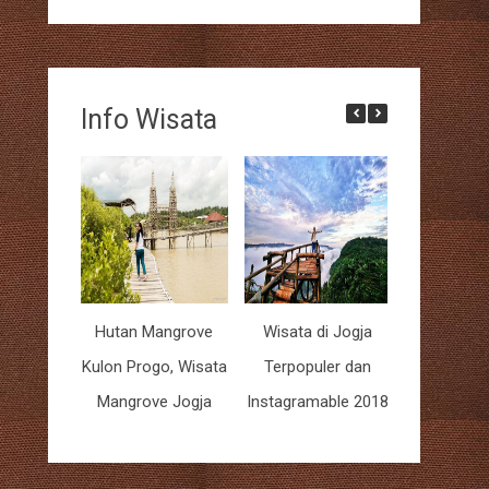
Info Wisata
Hutan Mangrove
Wisata di Jogja
7 Da
Kulon Progo, Wisata
Terpopuler dan
rekomenda
Mangrove Jogja
Instagramable 2018
di Jo