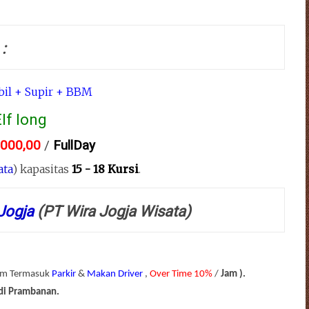
:
il + Supir + BBM
lf long
.000,00
/
FullDay
ata
) kapasitas
15 - 18 Kursi
.
 Jogja
(PT Wira Jogja Wisata)
um Termasuk
Parkir
&
Makan Driver
,
Over Time 10%
/
Jam ).
di Prambanan.