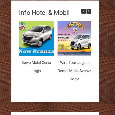
Info Hotel & Mobil
Sewa Mobil Xenia
Wira Tour Jogja ||
Wira Tour 
Jogja
Rental Mobil Avanza
Sewa Mob
Jogja