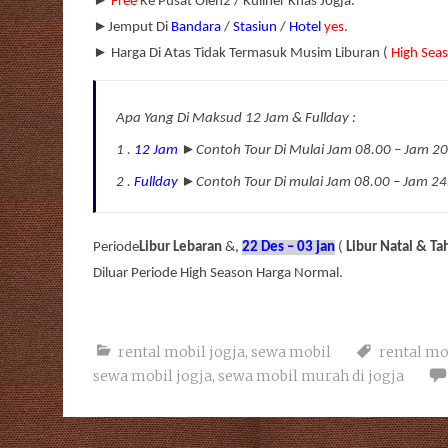
►
Free
Ke Pusat Oleh2 / Kuliner Khas Jogja.
►
Jemput Di
Bandara
/
Stasiun
/
Hotel
yes.
►
Harga Di Atas Tidak Termasuk Musim Liburan (
High Sea
Apa Yang Di Maksud 12 Jam & Fullday :
►
1 .
12 Jam
Contoh Tour Di Mulai Jam 08.00
–
Jam 20.
►
2 .
Fullday
Contoh Tour Di mulai Jam 08.00
–
Jam 24.
Periode
Libur Lebaran
&,
22 Des – 03 jan
(
Libur Natal & Ta
Diluar Periode High Season Harga Normal.
rental mobil jogja
,
sewa mobil
rental mo
sewa mobil jogja
,
sewa mobil murah di jogja