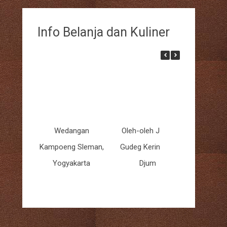
Info Belanja dan Kuliner
Wedangan
Oleh-oleh Jogja
Restoran A
Kampoeng Sleman,
Gudeg Kering Yu
Jog
Yogyakarta
Djum