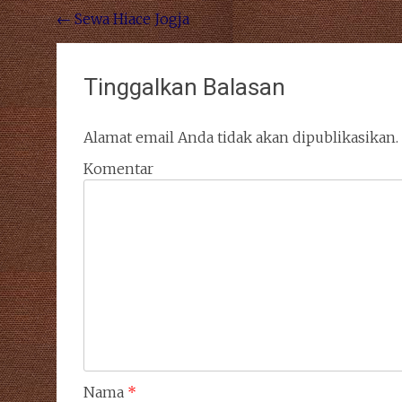
Navigasi pos
←
Sewa Hiace Jogja
Tinggalkan Balasan
Alamat email Anda tidak akan dipublikasikan.
Komentar
Nama
*