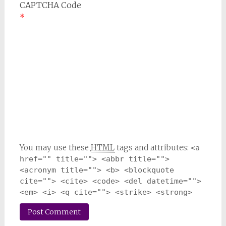
CAPTCHA Code
*
You may use these
HTML
tags and attributes:
<a 
href="" title=""> <abbr title=""> 
<acronym title=""> <b> <blockquote 
cite=""> <cite> <code> <del datetime=""> 
<em> <i> <q cite=""> <strike> <strong> 