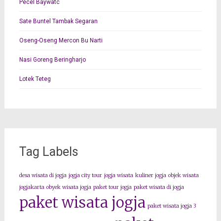
Pecel Baywatc
Sate Buntel Tambak Segaran
Oseng-Oseng Mercon Bu Narti
Nasi Goreng Beringharjo
Lotek Teteg
Tag Labels
desa wisata di jogja
jogja city tour
jogja wisata
kuliner jogja
objek wisata
jogjakarta
obyek wisata jogja
paket tour jogja
paket wisata di jogja
paket wisata jogja
paket wisata jogja 3