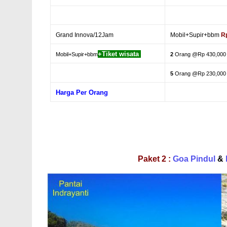
Grand Innova/12Jam
Mobil+Supir+bbm
R
+Tiket wisata
Mobil+Supir+bbm
2
Orang @Rp 430,000
5
Orang @Rp 230,000
Harga Per Orang
Paket 2 :
Goa Pindul
&