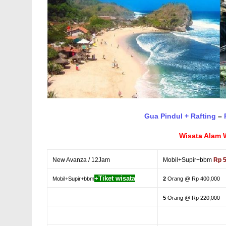
Gua Pindul + Rafting
–
Wisata Alam 
New Avanza / 12Jam
Mobil+Supir+bbm
Rp 
+Tiket wisata
Mobil+Supir+bbm
2
Orang @ Rp 400,000
5
Orang @ Rp 220,000