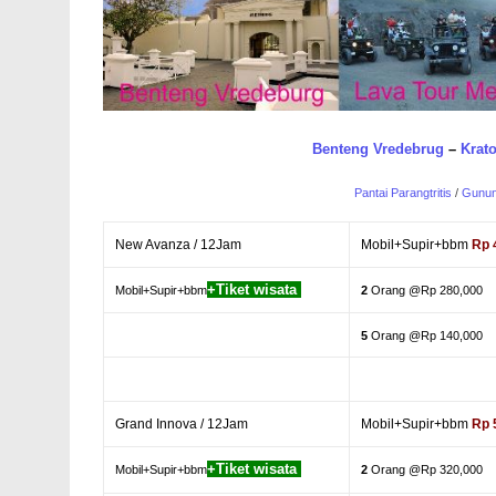
Benteng Vredebrug
–
Krat
Pantai Parangtritis
/
Gunun
New Avanza / 12Jam
Mobil+Supir+bbm
Rp 
+Tiket wisata
Mobil+Supir+bbm
2
Orang @Rp 280,000
5
Orang @Rp 140,000
Grand Innova / 12Jam
Mobil+Supir+bbm
Rp 
+Tiket wisata
Mobil+Supir+bbm
2
Orang @Rp 320,000