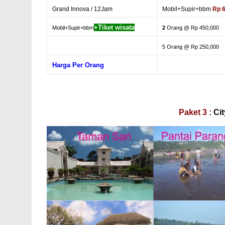
Grand Innova / 12Jam
Mobil+Supir+bbm
Rp 
+Tiket wisata
Mobil+Supir+bbm
2
Orang @ Rp 450,000
5
Orang @ Rp 250,000
Harga Per Orang
Paket 3 :
Ci