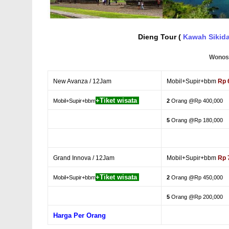
Dieng Tour (
Kawah Sikid
Wonos
New Avanza / 12Jam
Mobil+Supir+bbm
Rp 
+Tiket wisata
Mobil+Supir+bbm
2
Orang @Rp 400,000
5
Orang @Rp 180,000
Grand Innova / 12Jam
Mobil+Supir+bbm
Rp 
+Tiket wisata
Mobil+Supir+bbm
2
Orang @Rp 450,000
5
Orang @Rp 200,000
Harga Per Orang