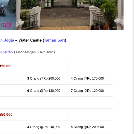
on Jogja
– Water Castle (
Taman Sari
)
g Merapi
( Mbah Marijan / Lava Tour )
450.000
3
Orang @Rp 200,000
4
Orang @Rp 170,000
6
Orang @Rp 130,000
7
Orang @Rp 120,000
550.000
3
Orang @Rp 240,000
4
Orang @Rp 200,000