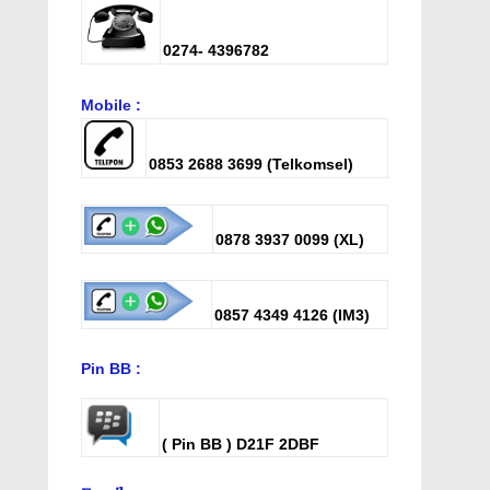
0274- 4396782
Mobile :
0853 2688 3699
(Telkomsel)
0878 3937 0099
(XL)
0857 4349 4126
(IM3)
Pin BB :
( Pin BB ) D21F 2DBF