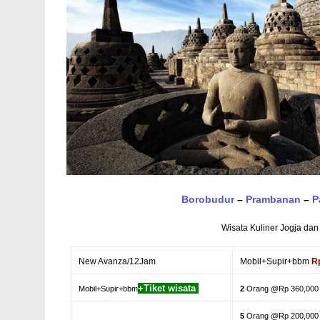
Borobudur
–
Prambanan
–
P
Wisata Kuliner Jogja dan
New Avanza/12Jam
Mobil+Supir+bbm
R
+Tiket wisata
Mobil+Supir+bbm
2
Orang @Rp 360,000
5
Orang @Rp 200,000