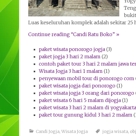
Yogy
Teng
buki
Luas keseluruhan komplek adalah sekitar 25 
Continue reading “Candi Ratu Boko” »
paket wisata ponorogo jogja
(3)
paket jogja 3 hari 2 malam
(2)
contoh paket tour 3 hari 2 malam jawa t
Wisata Jogja 3 hari 1 malam
(1)
penyewaan mobil tour di ponorogo com
paket wisata jogja dari ponorogo
(1)
paket wisata jogja 3 orang dari ponorogo
paket wisata 6 hari 5 malam dijogja
(1)
paket wisata 3 hari 2 malam di yogyakart
paket tour gunung kidul 3 hari 2 malam
(
Candi Jogja
,
Wisata Jogja
jogja wisata
,
ob