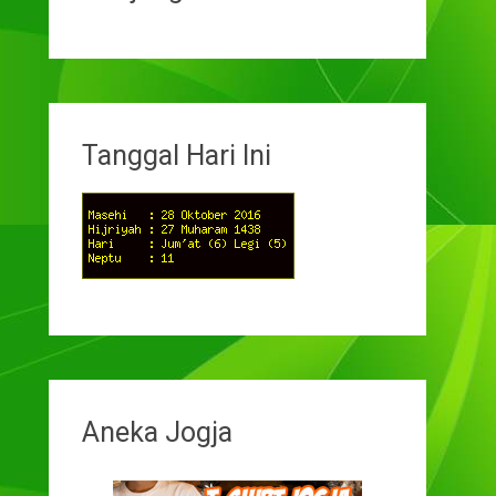
Tanggal Hari Ini
Aneka Jogja