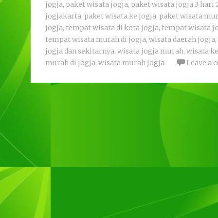
jogja
,
paket wisata jogja
,
paket wisata jogja 3 har
jogjakarta
,
paket wisata ke jogja
,
paket wisata mur
jogja
,
tempat wisata di kota jogja
,
tempat wisata j
tempat wisata murah di jogja
,
wisata daerah jogja
,
jogja dan sekitarnya
,
wisata jogja murah
,
wisata ke
murah di jogja
,
wisata murah jogja
Leave a