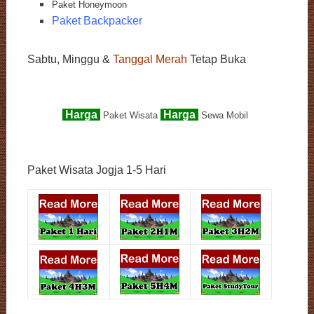
Paket Honeymoon
Paket Backpacker
Sabtu, Minggu &
Tanggal Merah
Tetap Buka
Harga
Harga
Paket Wisata
Sewa Mobil
Paket Wisata Jogja
1-5 Hari