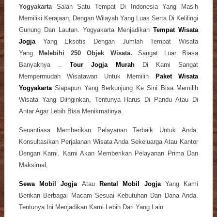
Yogyakarta
Salah Satu Tempat Di Indonesia Yang Masih
Memiliki Kerajaan, Dengan Wilayah Yang Luas Serta Di Kelilingi
Gunung Dan Lautan. Yogyakarta Menjadikan
Tempat Wisata
Jogja
Yang Eksotis Dengan Jumlah Tempat Wisata
Yang
Melebihi 250 Objek Wisata.
Sangat Luar Biasa
Banyaknya ..
Tour Jogja Murah
Di Kami Sangat
Mempermudah Wisatawan Untuk Memilih
Paket Wisata
Yogyakarta
Siapapun Yang Berkunjung Ke Sini Bisa Memilih
Wisata Yang Diinginkan, Tentunya Harus Di Pandu Atau Di
Antar Agar Lebih Bisa Menikmatinya.
Senantiasa Memberikan Pelayanan Terbaik Untuk Anda,
Konsultasikan Perjalanan Wisata Anda Sekeluarga Atau Kantor
Dengan Kami. Kami Akan Memberikan Pelayanan Prima Dan
Maksimal,
Sewa Mobil Jogja
Atau
Rental Mobil Jogja
Yang Kami
Berikan Berbagai Macam Sesuai Kebutuhan Dan Dana Anda.
Tentunya Ini Menjadikan Kami Lebih Dari Yang Lain .