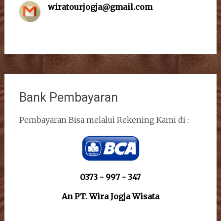
wiratourjogja@gmail.com
Bank Pembayaran
Pembayaran Bisa melalui Rekening Kami di :
0373 - 997 - 347
An PT. Wira Jogja Wisata