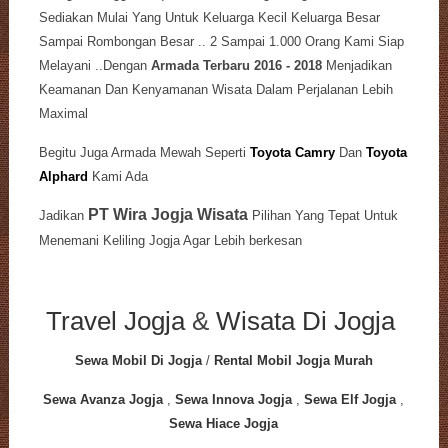
Sediakan Mulai Yang Untuk Keluarga Kecil Keluarga Besar
Sampai Rombongan Besar .. 2 Sampai 1.000 Orang Kami Siap
Melayani ..
Dengan
Armada Terbaru 2016 - 2018
Menjadikan
Keamanan Dan Kenyamanan Wisata Dalam Perjalanan Lebih
Maximal
Begitu Juga Armada Mewah Seperti
Toyota Camry
Dan
Toyota
Alphard
Kami Ada
PT Wira Jogja Wisata
Jadikan
Pilihan Yang Tepat Untuk
Menemani Keliling Jogja Agar Lebih berkesan
Travel Jogja
&
Wisata Di Jogja
Sewa Mobil Di Jogja
/
Rental Mobil Jogja Murah
Sewa Avanza Jogja
,
Sewa Innova Jogja
,
Sewa Elf Jogja
,
Sewa Hiace Jogja