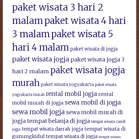
paket wisata 3 hari 2
malam
paket wisata 4 hari
3 malam
paket wisata 5
hari 4 malam
paket wisata di jogja
paket wisata jogja
paket wisata jogja 3
paket wisata jogja
hari 2 malam
murah
paket wisata yogyakarta
paket wisata
rental mobil jogja
rental
yogyakarta murah
sewa mobil di jogja
mobil murah di jogja
sewa mobil jogja
sewa mobil murah di
tempat belanja di jogja
jogja
tempat wisata candi
tempat wisata di
tempat wisata daerah jogja
jogja
gunungkidul
tempat wisata di jogja
tempat wisata