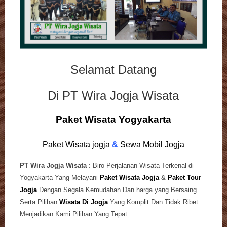
Selamat Datang
Di PT Wira Jogja Wisata
Paket Wisata Yogyakarta
Paket Wisata jogja
&
Sewa Mobil Jogja
PT Wira Jogja Wisata
: Biro Perjalanan Wisata Terkenal di
Yogyakarta Yang Melayani
Paket Wisata Jogja
&
Paket Tour
Jogja
Dengan Segala Kemudahan Dan harga yang Bersaing
Serta Pilihan
Wisata Di Jogja
Yang Komplit Dan Tidak Ribet
Menjadikan Kami Pilihan Yang Tepat .