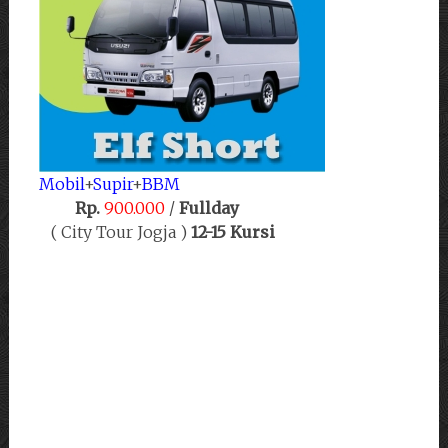
Mobil
+
Supir
+
BBM
Rp.
900.000
/
Fullday
( City Tour Jogja )
12-15 Kursi