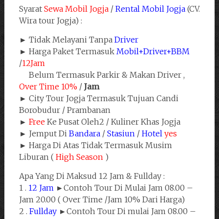
Syarat
Sewa Mobil Jogja
/
Rental Mobil Jogja
(CV.
Wira tour Jogja) :
► Tidak Melayani Tanpa
Driver
► Harga Paket Termasuk
Mobil+Driver+BBM
/
12Jam
Belum Termasuk Parkir & Makan Driver ,
Over Time 10%
/
Jam
► City Tour Jogja Termasuk Tujuan Candi
Borobudur / Prambanan
►
Free
Ke Pusat Oleh2 / Kuliner Khas Jogja
► Jemput Di
Bandara
/
Stasiun
/
Hotel
yes
► Harga Di Atas Tidak Termasuk Musim
Liburan (
High Season
)
Apa Yang Di Maksud 12 Jam & Fullday :
1 .
12 Jam
►Contoh Tour Di Mulai Jam 08.00 –
Jam 20.00 ( Over Time /Jam 10% Dari Harga)
2 .
Fullday
►Contoh Tour Di mulai Jam 08.00 –