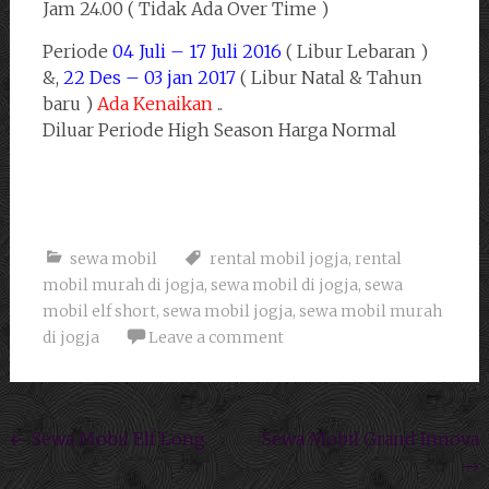
Jam 24.00 ( Tidak Ada Over Time )
Periode
04 Juli – 17 Juli 2016
( Libur Lebaran )
&,
22 Des – 03 jan 2017
( Libur Natal & Tahun
baru )
Ada Kenaikan
..
Diluar Periode High Season Harga Normal
sewa mobil
rental mobil jogja
,
rental
mobil murah di jogja
,
sewa mobil di jogja
,
sewa
mobil elf short
,
sewa mobil jogja
,
sewa mobil murah
di jogja
Leave a comment
Post navigation
←
Sewa Mobil Elf Long
Sewa Mobil Grand Innova
→