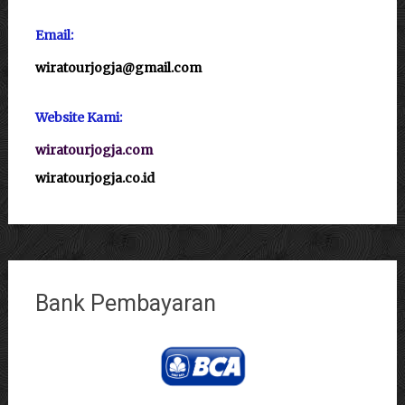
Email:
wiratourjogja@gmail.com
Website Kami:
wiratourjogja.com
wiratourjogja.co.id
Bank Pembayaran