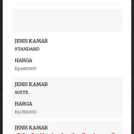
JENIS KAMAR
STANDARD
HARGA
Rp.480.000
JENIS KAMAR
SUITE
HARGA
Rp.780.000
JENIS KAMAR