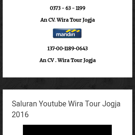
0373 - 63 - 1199
An CV. Wira Tour Jogja
137-00-1189-0643
An CV . Wira Tour Jogja
Saluran Youtube Wira Tour Jogja
2016