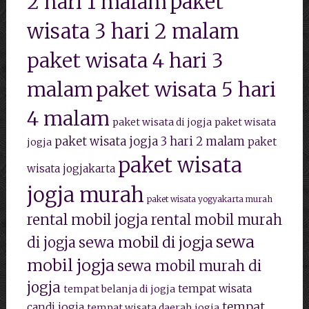
paket
2 hari 1 malam
wisata 3 hari 2 malam
paket wisata 4 hari 3
malam
paket wisata 5 hari
4 malam
paket wisata di jogja
paket wisata
paket wisata jogja 3 hari 2 malam
paket
jogja
paket wisata
wisata jogjakarta
jogja murah
paket wisata yogyakarta murah
rental mobil jogja
rental mobil murah
sewa
sewa mobil di jogja
di jogja
mobil jogja
sewa mobil murah di
jogja
tempat wisata
tempat belanja di jogja
tempat
candi jogja
tempat wisata daerah jogja