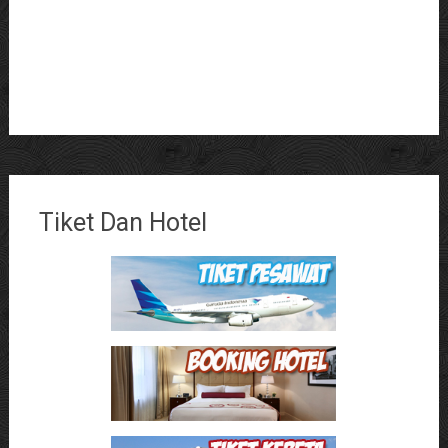
Tiket Dan Hotel