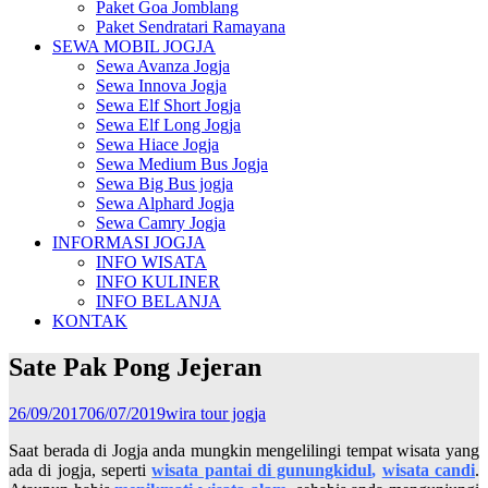
Paket Goa Jomblang
Paket Sendratari Ramayana
SEWA MOBIL JOGJA
Sewa Avanza Jogja
Sewa Innova Jogja
Sewa Elf Short Jogja
Sewa Elf Long Jogja
Sewa Hiace Jogja
Sewa Medium Bus Jogja
Sewa Big Bus jogja
Sewa Alphard Jogja
Sewa Camry Jogja
INFORMASI JOGJA
INFO WISATA
INFO KULINER
INFO BELANJA
KONTAK
Sate Pak Pong Jejeran
26/09/2017
06/07/2019
wira tour jogja
Saat berada di Jogja anda mungkin mengelilingi tempat wisata yang
ada di jogja, seperti
wisata pantai di gunungkidul
,
wisata candi
.