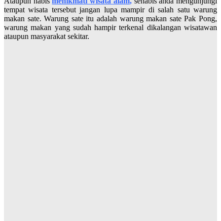
Ataupun habis
menikmati wisata alam
,
sehabis anda mengunjungi
tempat wisata tersebut jangan lupa mampir di salah satu warung
makan sate. Warung sate itu adalah warung makan sate Pak Pong,
warung makan yang sudah hampir terkenal dikalangan wisatawan
ataupun masyarakat sekitar.