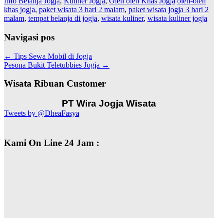
Info Belanja Jogja
,
Kuliner Jogja
,
Oleh oleh Khas Jogja
oleh-oleh
khas jogja
,
paket wisata 3 hari 2 malam
,
paket wisata jogja 3 hari 2
malam
,
tempat belanja di jogja
,
wisata kuliner
,
wisata kuliner jogja
Navigasi pos
←
Tips Sewa Mobil di Jogja
Pesona Bukit Teletubbies Jogja
→
Wisata Ribuan Customer
PT Wira Jogja Wisata
Tweets by @DheaFasya
Kami On Line 24 Jam :