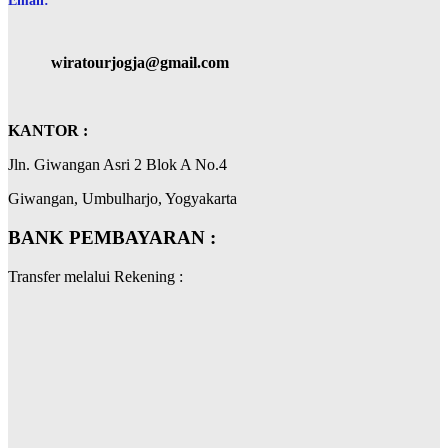
Email:
wiratourjogja@gmail.com
KANTOR :
Jln. Giwangan Asri 2 Blok A No.4
Giwangan, Umbulharjo, Yogyakarta
BANK PEMBAYARAN :
Transfer melalui Rekening :