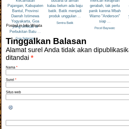
Kecamatan
busana di almari
mencari kerajinan
Pajangan, Kabupaten
kalau belum ada baju
gerabah, tak perlu
Bantul, Provinsi
batik. Batik menjadi
panik karena Mbah
Daerah Istimewa
produk unggulan ...
Warno "Anderson"
Yogyakarta, Goa
siap ...
Sentra Batik
Posted in
Info Wisata
yang terletak di
Pecel Baywatc
Perbukitan Batu ...
Tinggalkan Balasan
Goa Selarong
Alamat surel Anda tidak akan dipublikasik
ditandai
*
Nama
*
Surel
*
Situs web