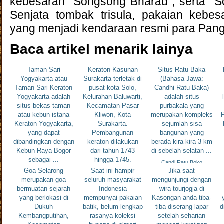
kebesaran "Songsong Bharad", serta "
Senjata tombak trisula, pakaian kebes
yang menjadi kendaraan resmi para Pan
Baca artikel menarik lainya
Taman Sari
Keraton Kasunan
Situs Ratu Baka
Yogyakarta atau
Surakarta terletak di
(Bahasa Jawa:
Taman Sari Keraton
pusat kota Solo,
Candhi Ratu Baka)
Yogyakarta adalah
Kelurahan Baluwarti,
adalah situs
situs bekas taman
Kecamatan Pasar
purbakala yang
atau kebun istana
Kliwon, Kota
merupakan kompleks
P
Keraton Yogyakarta,
Surakarta.
sejumlah sisa
yang dapat
Pembangunan
bangunan yang
dibandingkan dengan
keraton dilakukan
berada kira-kira 3 km
Kebun Raya Bogor
dari tahun 1743
di sebelah selatan ...
sebagai ...
hingga 1745.
Candi Ratu Boko
Konstruksi bangunan
Goa Selarong
Saat ini hampir
Jika saat
Taman Sari
...
merupakan goa
seluruh masyarakat
mengunjungi dengan
bermuatan sejarah
Indonesia
wira tourjogja di
Keraton Solo
yang berlokasi di
mempunyai pakaian
Kasongan anda tiba-
Dukuh
batik, belum lengkap
tiba diserang lapar
d
Kembangputihan,
rasanya koleksi
setelah seharian