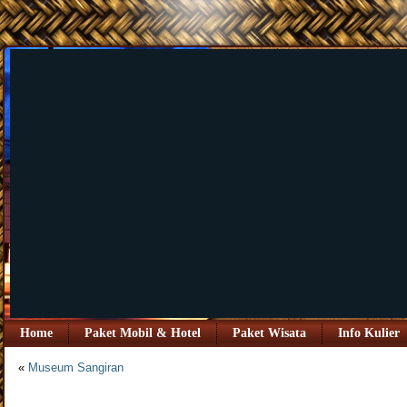
Home
Paket Mobil & Hotel
Paket Wisata
Info Kulier
«
Museum Sangiran