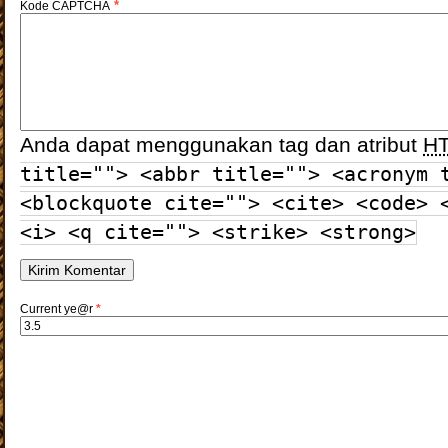
*
Kode CAPTCHA
Anda dapat menggunakan tag dan atribut
H
title=""> <abbr title=""> <acronym 
<blockquote cite=""> <cite> <code> 
<i> <q cite=""> <strike> <strong>
Current ye@r
*