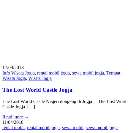
17/09/2018
Info Wisata Jogja
,
rental mobil jogja
,
sewa mobil jogja
,
Tempat
Wisata Jogja
,
Wisata Jogja
The Lost World Castle Jogja
The Lost World Castle Negeri dongeng di Jogja The Lost World
Castle Jogja […]
Read more →
11/04/2018
rental mobil
,
rental mobil jogja
,
sewa mobil
,
sewa mobil jogja