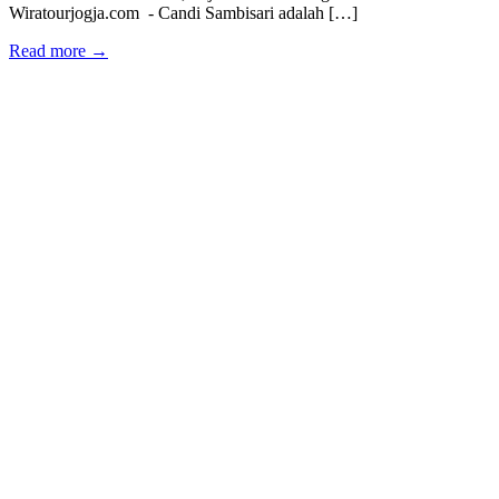
Wiratourjogja.com - Candi Sambisari adalah […]
Read more →