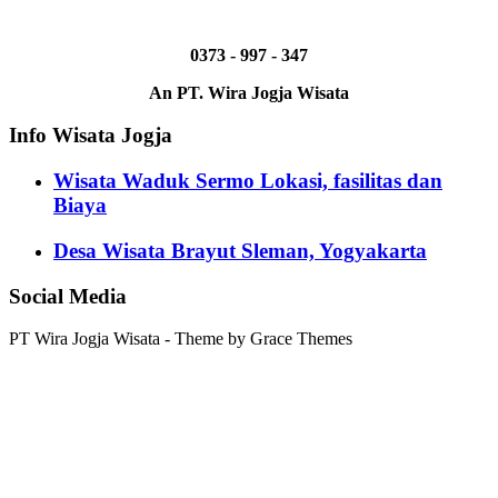
0373 - 997 - 347
An PT. Wira Jogja Wisata
Info Wisata Jogja
Wisata Waduk Sermo Lokasi, fasilitas dan
Biaya
Desa Wisata Brayut Sleman, Yogyakarta
Social Media
PT Wira Jogja Wisata - Theme by Grace Themes