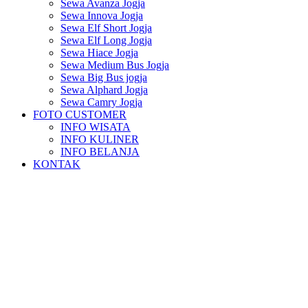
Sewa Avanza Jogja
Sewa Innova Jogja
Sewa Elf Short Jogja
Sewa Elf Long Jogja
Sewa Hiace Jogja
Sewa Medium Bus Jogja
Sewa Big Bus jogja
Sewa Alphard Jogja
Sewa Camry Jogja
FOTO CUSTOMER
INFO WISATA
INFO KULINER
INFO BELANJA
KONTAK