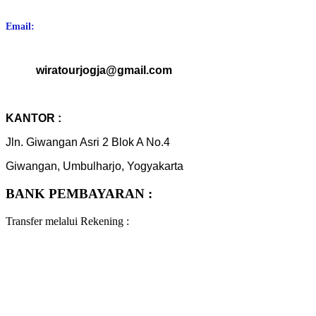
Email:
wiratourjogja@gmail.com
KANTOR :
Jln. Giwangan Asri 2 Blok A No.4
Giwangan, Umbulharjo, Yogyakarta
BANK PEMBAYARAN :
Transfer melalui Rekening :