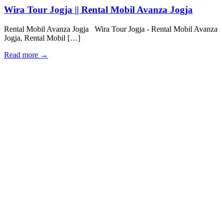
Wira Tour Jogja || Rental Mobil Avanza Jogja
Rental Mobil Avanza Jogja Wira Tour Jogja - Rental Mobil Avanza
Jogja, Rental Mobil […]
Read more →