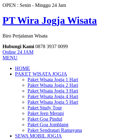
OPEN : Senin - Minggu 24 Jam
PT Wira Jogja Wisata
Biro Perjalanan Wisata
Hubungi Kami
0878 3937 0099
Online 24 JAM
MENU
HOME
PAKET WISATA JOGJA
Paket Wisata Jogja 1 Hari
Paket Wisata Jogja 2 Hari
Paket Wisata Jogja 3 Hari
Paket Wisata Jogja 4 Hari
Paket Wisata Jogja 5 Hari
Paket Study Tour
Paket Jeep Merapi
Paket Goa Pindul
Paket Goa Jomblang
Paket Sendratari Ramayana
SEWA MOBIL JOGJA