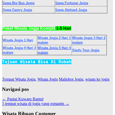
Sewa Big Bus Jogja
Sewa Fortuner Jogja
Sewa Camry Jogja
Sewa Alphard Jogja
Paket Wisata Jogja
Komplit
1-5 Hari
Wisata Jogja 2 Hari 1
Wisata Jogja 3 Hari 2
Wisata Jogja 1 Hari
malam
malam
Wisata Jogja 4 Hari 3
Wisata Jogja 5 Hari 4
Study Tour Jogja
malam
malam
Tujuan
Wisata
Bisa Di Rubah
Tempat Wisata Jogja
,
Wisata Jogja
Maliobor Jogja
,
wisata ke jogja
Navigasi pos
←
Pantai Kuwaru Bantul
5 tempat wisata di jogja yang romantis
→
Wisata Ribuan Customer