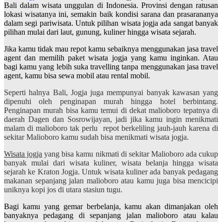
Bali dalam wisata unggulan di Indonesia. Provinsi dengan ratusan
lokasi wisatanya ini, semakin baik kondisi sarana dan prasarananya
dalam segi pariwisata. Untuk pilihan wisata jogja ada sangat banyak
pilihan mulai dari laut, gunung, kuliner hingga wisata sejarah.
Jika kamu tidak mau repot kamu sebaiknya menggunakan jasa travel
agent dan memilih paket wisata jogja yang kamu inginkan. Atau
bagi kamu yang lebih suka travelling tanpa menggunakan jasa travel
agent, kamu bisa sewa mobil atau rental mobil.
Seperti halnya Bali, Jogja juga mempunyai banyak kawasan yang
dipenuhi oleh penginapan murah hingga hotel berbintang.
Penginapan murah bisa kamu temui di dekat malioboro tepatnya di
daerah Dagen dan Sosrowijayan, jadi jika kamu ingin menikmati
malam di malioboro tak perlu repot berkeliling jauh-jauh karena di
sekitar Malioboro kamu sudah bisa menikmati wisata jogja.
Wisata jogja
yang bisa kamu nikmati di sekitar Malioboro ada cukup
banyak mulai dari wisata kuliner, wisata belanja hingga wisata
sejarah ke Kraton Jogja. Untuk wisata kuliner ada banyak pedagang
makanan sepanjang jalan malioboro atau kamu juga bisa mencicipi
uniknya kopi jos di utara stasiun tugu.
Bagi kamu yang gemar berbelanja, kamu akan dimanjakan oleh
banyaknya pedagang di sepanjang jalan malioboro atau kalau