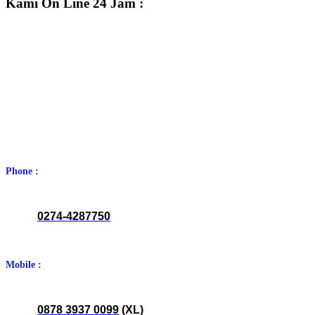
Kami On Line 24 Jam :
Phone :
0274-4287750
Mobile :
0878 3937 0099
(XL)