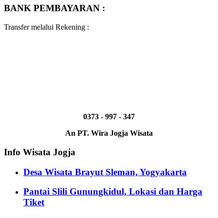
BANK PEMBAYARAN :
Transfer melalui Rekening :
0373 - 997 - 347
An PT. Wira Jogja Wisata
Info Wisata Jogja
Desa Wisata Brayut Sleman, Yogyakarta
Pantai Slili Gunungkidul, Lokasi dan Harga
Tiket